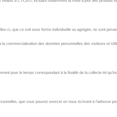
relatifs à CYCEO, incluant notamment la mise à jour des produits et
es-ci, que ce soit sous forme individuelle ou agrégée, ne sont jamai
 la commercialisation des données personnelles des visiteurs et Util
 pour le temps correspondant à la finalité de la collecte tel qu’ind
sonnelles, que vous pouvez exercer en nous écrivant à l’adresse po