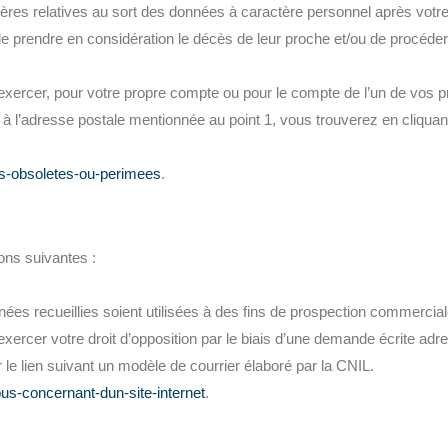
lières relatives au sort des données à caractère personnel après votr
de prendre en considération le décès de leur proche et/ou de procéde
xercer, pour votre propre compte ou pour le compte de l’un de vos 
e à l’adresse postale mentionnée au point 1, vous trouverez en cliquant
tes-obsoletes-ou-perimees
.
ions suivantes :
nnées recueillies soient utilisées à des fins de prospection commercial
ercer votre droit d’opposition par le biais d’une demande écrite adr
 le lien suivant un modèle de courrier élaboré par la CNIL.
ous-concernant-dun-site-internet
.