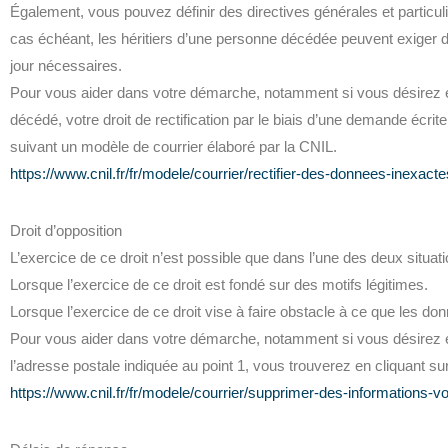
Également, vous pouvez définir des directives générales et particu
cas échéant, les héritiers d’une personne décédée peuvent exiger 
jour nécessaires.
Pour vous aider dans votre démarche, notamment si vous désirez e
décédé, votre droit de rectification par le biais d’une demande écrit
suivant un modèle de courrier élaboré par la CNIL.
https://www.cnil.fr/fr/modele/courrier/rectifier-des-donnees-inexac
Droit d’opposition
L’exercice de ce droit n’est possible que dans l’une des deux situat
Lorsque l’exercice de ce droit est fondé sur des motifs légitimes.
Lorsque l’exercice de ce droit vise à faire obstacle à ce que les do
Pour vous aider dans votre démarche, notamment si vous désirez ex
l’adresse postale indiquée au point 1, vous trouverez en cliquant sur
https://www.cnil.fr/fr/modele/courrier/supprimer-des-informations-v