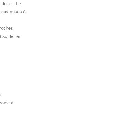
e décès. Le
r aux mises à
proches
 sur le lien
e.
essée à