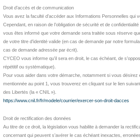
Droit d’accès et de communication
Vous avez la faculté d’accéder aux Informations Personnelles qui 
Cependant, en raison de l’obligation de sécurité et de confidentia
vous êtes informé que votre demande sera traitée sous réserve que 
de votre titre d’identité valide (en cas de demande par notre formulai
cas de demande adressée par écrit).
CYCEO vous informe qu’il sera en droit, le cas échéant, de s’opp
répétitif ou systématique).
Pour vous aider dans votre démarche, notamment si vous désirez exe
mentionnée au point 1, vous trouverez en cliquant sur le lien suiva
des Libertés (la « CNIL »).
https://www.cnil.fr/fr/modele/courrier/exercer-son-droit-dacces
Droit de rectification des données
Au titre de ce droit, la législation vous habilite à demander la recti
concernant qui peuvent s’avérer le cas échéant inexactes, erronée