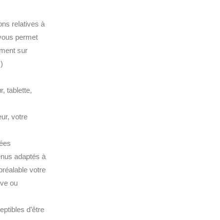
ns relatives à
 vous permet
mment sur
)
, tablette,
ur, votre
sées
tenus adaptés à
préalable votre
ive ou
eptibles d’être