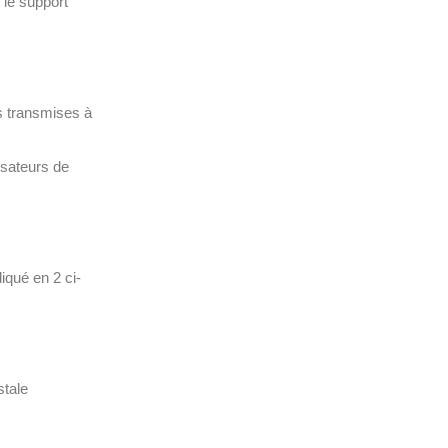
 le support
s transmises à
isateurs de
iqué en 2 ci-
stale