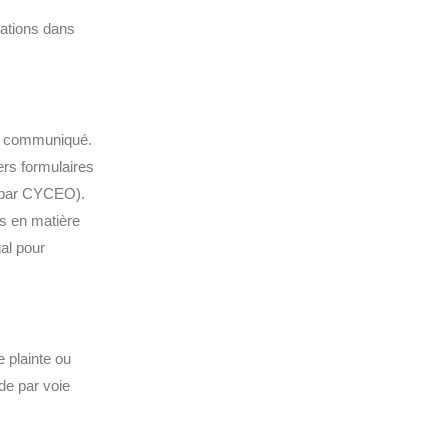
mations dans
vez communiqué.
ers formulaires
té par CYCEO).
s en matière
gal pour
 plainte ou
de par voie