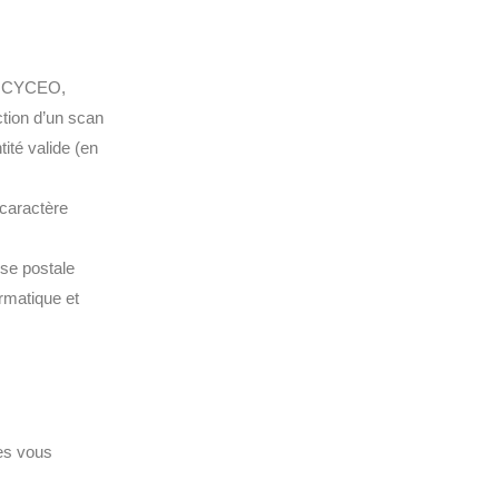
 à CYCEO,
ction d’un scan
tité valide (en
 caractère
sse postale
rmatique et
ées vous