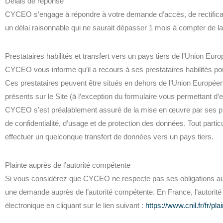
Délais de réponse
CYCEO s’engage à répondre à votre demande d’accès, de rectificat
un délai raisonnable qui ne saurait dépasser 1 mois à compter de l
Prestataires habilités et transfert vers un pays tiers de l’Union Eur
CYCEO vous informe qu’il a recours à ses prestataires habilités po
Ces prestataires peuvent être situés en dehors de l’Union Européen
présents sur le Site (à l’exception du formulaire vous permettant d’
CYCEO s’est préalablement assuré de la mise en œuvre par ses pres
de confidentialité, d’usage et de protection des données. Tout partic
effectuer un quelconque transfert de données vers un pays tiers.
Plainte auprès de l’autorité compétente
Si vous considérez que CYCEO ne respecte pas ses obligations au 
une demande auprès de l’autorité compétente. En France, l’autorit
électronique en cliquant sur le lien suivant :
https://www.cnil.fr/fr/pla