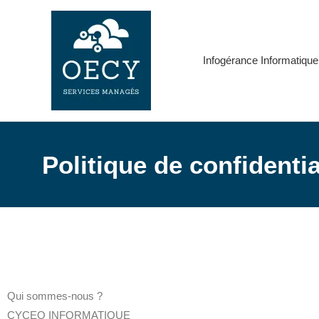
Aller
au
contenu
Infogérance Informatique
Politique de confidentia
Qui sommes-nous ?
CYCEO INFORMATIQUE