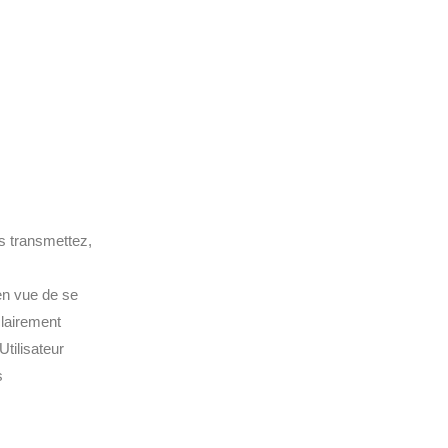
us transmettez,
en vue de se
clairement
Utilisateur
s