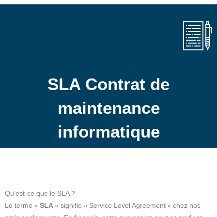
SLA Contrat de
maintenance
informatique
Qu’est-ce que le SLA ?
Le terme «
SLA
» signifie « Service Level Agreement » chez nos