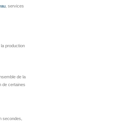
eau
, services
 la production
ensemble de la
on de certaines
en secondes,