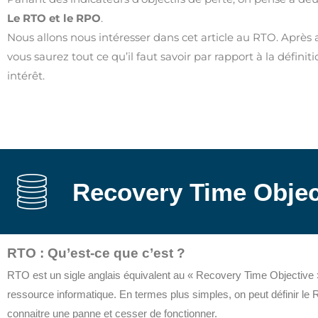
Le RTO et le RPO
.
Nous allons nous intéresser dans cet article au RTO. Après av
vous saurez tout ce qu’il faut savoir par rapport à la défini
intérêt.
Recovery Time Objec
RTO : Qu’est-ce que c’est ?
RTO est un sigle anglais équivalent au « Recovery Time Objective ».
ressource informatique. En termes plus simples, on peut définir l
connaitre une panne et cesser de fonctionner.