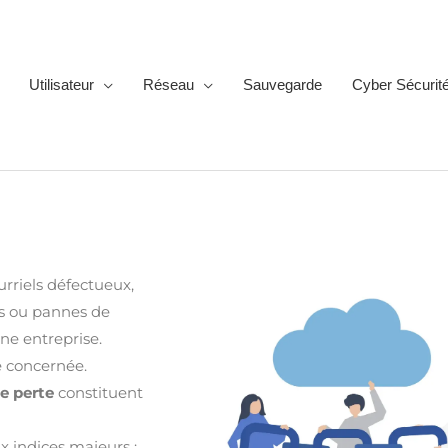
Utilisateur
Réseau
Sauvegarde
Cyber Sécurit
urriels défectueux,
s ou pannes de
ne entreprise.
e concernée.
de perte
constituent
x indices majeurs :