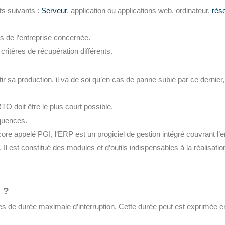
ts suivants :
Serveur
, application ou applications web, ordinateur,
rés
ns de l’entreprise concernée.
 critères de récupération différents.
ir sa production, il va de soi qu’en cas de panne subie par ce dernier,
RTO doit être le plus court possible.
quences.
re appelé PGI, l’ERP est un progiciel de gestion intégré couvrant l’
 Il est constitué des modules et d’outils indispensables à la réalisati
 ?
rmes de durée maximale d’interruption. Cette durée peut est exprimée 