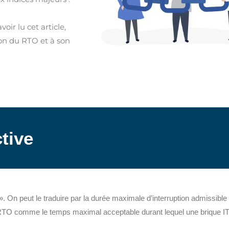
oir lu cet article,
tion du RTO et à son
tive
 On peut le traduire par la durée maximale d’interruption admissible
e RTO comme le temps maximal acceptable durant lequel une brique IT