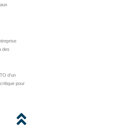
 aux
ntreprise
à des
RTO d’un
critique pour