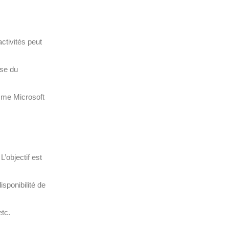
ctivités peut
sse du
omme Microsoft
’objectif est
disponibilité de
etc.