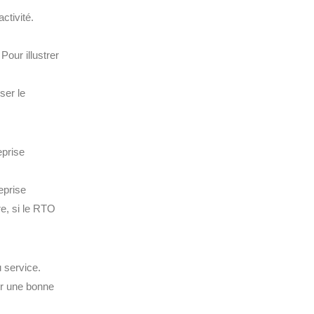
ctivité.
Pour illustrer
ser le
eprise
eprise
re, si le RTO
 service.
ir une bonne